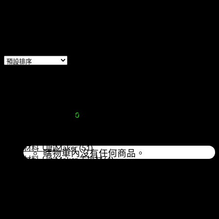
首頁
/
MakerBot SKETCH
篩選
09:30 - 17:00
Showing all 2 results
+886 0908915955
產品分類
3D 列印機_Method
(2)
3D 列印機_配件
(12)
購物車 /
3D列印機_UltiMaker
NT$
0
0
(8)
MakerBot SKETCH
(2)
材料_Method
(7)
材料_UltiMaker
(51)
購物車內沒有任何商品。
材料_UltiMaker 支撐材
(4)
材料_巴斯夫 BASF 2.85mm
(14)
登入