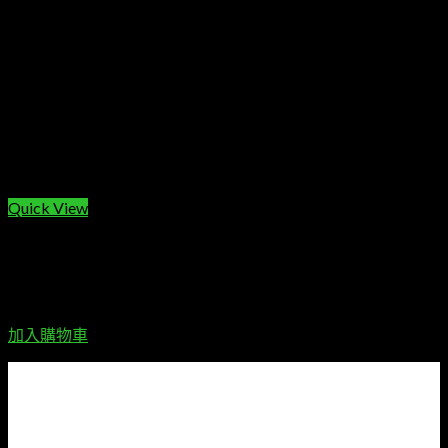
Add to wishlist
Quick View
MakerBot SKETCH
MakerBot SKETCH Single
NT$
67,000
加入購物車