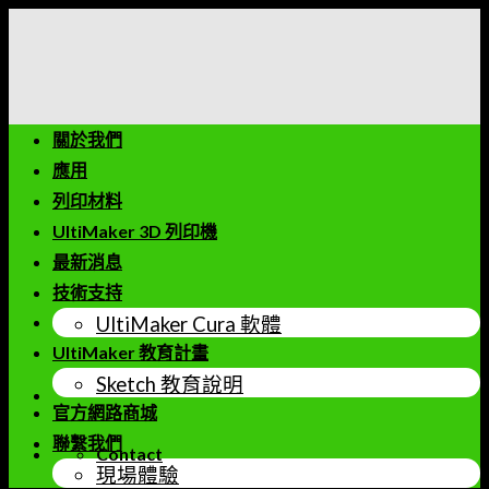
Skip
to
content
關於我們
應用
列印材料
UltiMaker 3D 列印機
最新消息
技術支持
UltiMaker Cura 軟體
UltiMaker 教育計畫
Sketch 教育說明
官方網路商城
聯繫我們
Contact
現場體驗