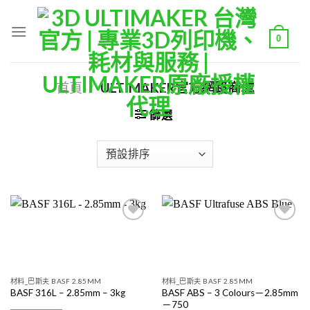
Skip
to
0
content
首頁
/
ULTIMAKER官方網路商城
篩選
Add to
Add to
wishlist
wishlist
材料_巴斯夫 BASF 2.85MM
材料_巴斯夫 BASF 2.85MM
BASF ABS – 3 Colours－2.85mm
BASF 316L – 2.85mm – 3kg
－750