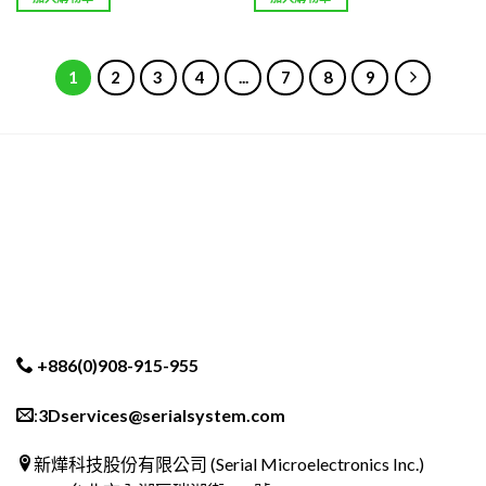
1
2
3
4
...
7
8
9
+886(0)908-915-955
:
3Dservices@serialsystem.com
新燁科技股份有限公司 (Serial Microelectronics Inc.)