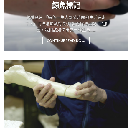
鯨魚標記
觀看影片 「鯨魚一生大部分時間都生活在水
下，」海洋聯盟執行長伊恩·克爾博士說。 “那
麼，我們該如何研究一種生命......
CONTINUE READING
→