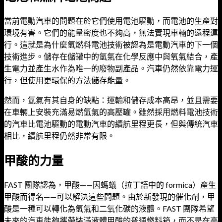
當前電動汽車的問題在於它們使用電池驅動，而電池的生產對
環境有害。它們的能量密度也不夠高，無法實現車輛的遠程運
行。這就是為什麼氫燃料電池技術被認為是電動汽車的下一個
技術進步。儲存在儲罐中的氫氣在化學反應中與氧氣結合，產
生電力並產生水作為唯一的廢物副產品。汽車仍然依靠電力運
行，但使用更環保的方法儲存能量。
然而，氫氣有其自身的缺點：運輸和儲存成本高昂，並且需要
在車輛上安裝充滿易燃氫氣的高壓罐。雖然採用燃料電池技術
的汽車比電池驅動的電動汽車的續航里程更長，但與傳統汽車
相比，續航里程仍然非常有限。
甲酸的力量
FAST 團隊認為，甲酸——因螞蟻（拉丁語中的 formica）產生
甲酸而得名——可以解決這些問題。由於新發現的催化劑，甲
酸是一種可以轉化為氫氣和二氧化碳的液體。FAST 團隊希望
未來的汽車能夠攜帶裝滿液體甲酸的普通燃料箱，而不是在高