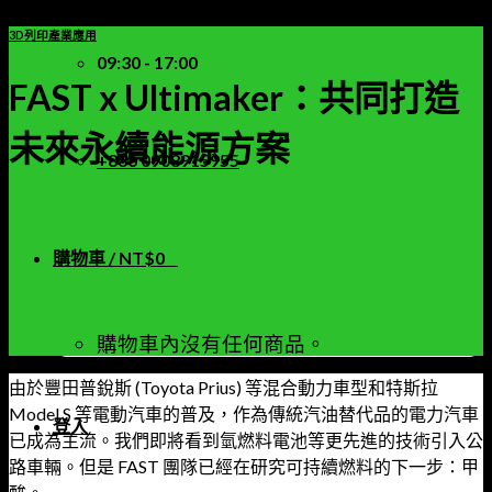
3D列印產業應用
09:30 - 17:00
FAST x Ultimaker：共同打造
未來永續能源方案
+886 0908915955
購物車 /
NT$
0
0
購物車內沒有任何商品。
由於豐田普銳斯 (Toyota Prius) 等混合動力車型和特斯拉
Model S 等電動汽車的普及，作為傳統汽油替代品的電力汽車
登入
已成為主流。我們即將看到氫燃料電池等更先進的技術引入公
路車輛。但是 FAST 團隊已經在研究可持續燃料的下一步：甲